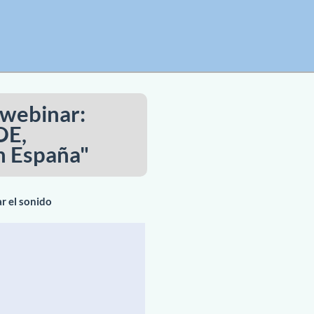
l webinar:
OE,
n España"
ar el sonido