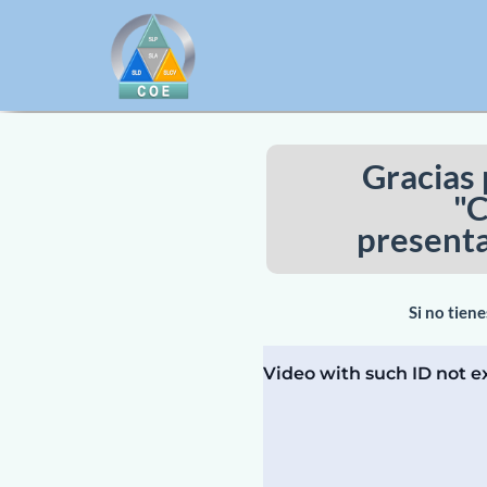
Gracias 
"C
present
Si no tiene